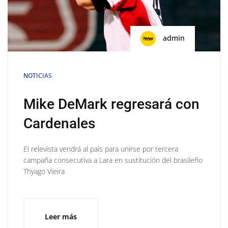
admin
NOTICIAS
Mike DeMark regresará con
Cardenales
El relevista vendrá al país para unirse por tercera
campaña consecutiva a Lara en sustitución del brasileño
Thyago Vieira
Leer más