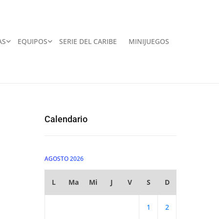
AS
EQUIPOS
SERIE DEL CARIBE
MINIJUEGOS
Calendario
AGOSTO 2026
L
Ma
Mi
J
V
S
D
1
2