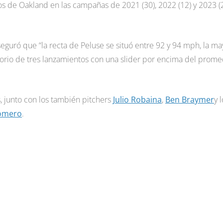
os de Oakland en las campañas de 2021 (30), 2022 (12) y 2023 (2
seguró que “la recta de Peluse se situó entre 92 y 94 mph, la ma
rio de tres lanzamientos con una slider por encima del prome
 junto con los también pitchers
Julio Robaina
,
Ben Braymer
y 
omero
.