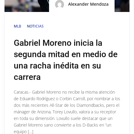
Alexander Mendoza
MLB
NOTICIAS
Gabriel Moreno inicia la
segunda mitad en medio de
una racha inédita en su
carrera
Caracas.- Gabriel Moreno no recibe la misma atención
de Eduardo Rodríguez o Corbin Carroll, por nombrar a los
dos más recientes All-Star de los Diamondbacks, pero el
mánager de Arizona, Torey Lovullo, valora a su receptor
en toda su dimensión. Lovullo suele destacar que un
Gabriel Moreno sano convierte a los D-Backs en “un
equipo […]