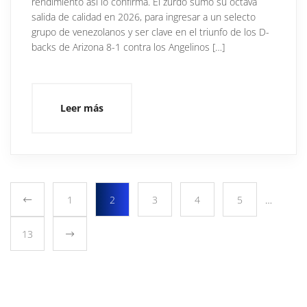
rendimiento así lo confirma. El zurdo sumó su octava
salida de calidad en 2026, para ingresar a un selecto
grupo de venezolanos y ser clave en el triunfo de los D-
backs de Arizona 8-1 contra los Angelinos […]
Leer más
1
2
3
4
5
…
13