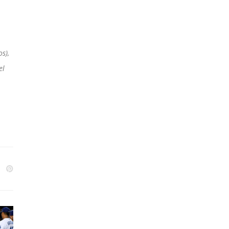
s),
el