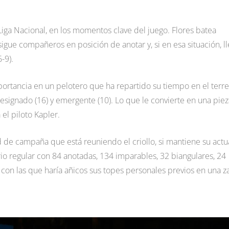
 Liga Nacional, en los momentos clave del juego. Flores batea
igue compañeros en posición de anotar y, si en esa situación, l
-9).
portancia en un pelotero que ha repartido su tiempo en el terr
 designado (16) y emergente (10). Lo que le convierte en una pie
 el piloto Kapler.
 de campaña que está reuniendo el criollo, si mantiene su actu
io regular con 84 anotadas, 134 imparables, 32 biangulares, 24
con las que haría añicos sus topes personales previos en una za