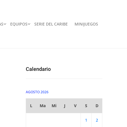
AS
EQUIPOS
SERIE DEL CARIBE
MINIJUEGOS
Calendario
AGOSTO 2026
L
Ma
Mi
J
V
S
D
1
2