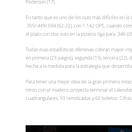
Pederson (17).
En tanto que es uno de los outs más difíciles en la
.355/.449/.694 (62-22), con 1.142 OPS, cuando cons
al plato con dos outs en la pizarra, liga para .346 (26
Todas esas estadísticas ofensivas cobran mayor im
en primera (23 juegos), segunda (19), tercera (22),
hecha a la medida para la estrategia que desarrolla
Para tener una mejor idea de la gran primera mitad
ritmo con el madero, proyecta terminar el calendar
cuadrangulares, 93 remolcadas y 60 boletos. Cifras 