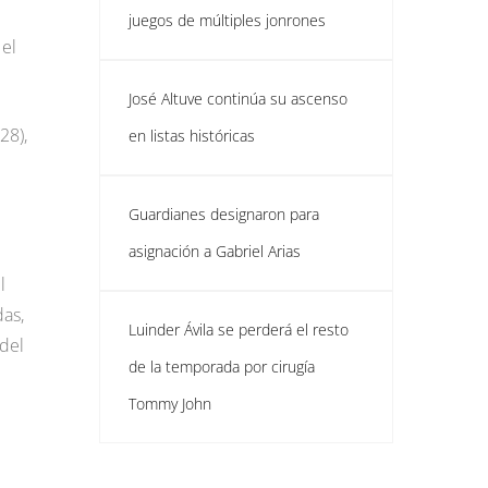
juegos de múltiples jonrones
 el
José Altuve continúa su ascenso
28),
en listas históricas
Guardianes designaron para
asignación a Gabriel Arias
l
das,
Luinder Ávila se perderá el resto
 del
de la temporada por cirugía
Tommy John