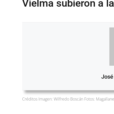
Vielma subieron a l
José
Créditos Imagen: Wilfredo Boscán Fotos: Magallan