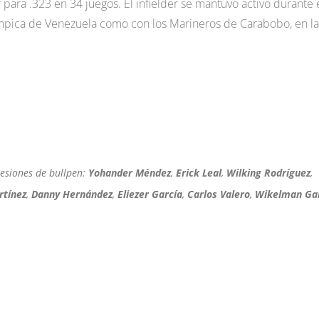
para .323 en 34 juegos. El infielder se mantuvo activo durante 
ímpica de Venezuela como con los Marineros de Carabobo, en la
sesiones de bullpen:
Yohander Méndez
,
Erick Leal
,
Wilking Rodríguez
,
rtínez
,
Danny Hernández
,
Eliezer García
,
Carlos Valero
,
Wikelman Ga