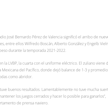
adio José Bernardo Pérez de Valencia significó el arribo de nuev
nes, entre ellos Wilfredo Boscán, Alberto González y Engelb Viel
 peso durante la temporada 2021-2022.
n la LVBP, la cuarta con el uniforme eléctrico. El zuliano viene 
iga Mexicana del Pacífico, donde dejó balance de 1-3 y promedi
todas como abridor.
as tuve buenos resultados. Lamentablemente no tuve mucha suer
ntener los juegos cerrados y hacer lo posible para ganarlos”,
artamento de prensa naviero.