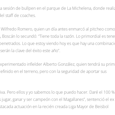
na sesión de bullpen en el parque de La Michelena, donde reali
del staff de coaches.
er Wilfredo Romero, quien un día antes enmarcó al pitcheo como
, Boscán lo secundó: “Tiene toda la razón. Lo primordial es tene
mpenetrados. Lo que estoy viendo hoy es que hay una combinac
erán la clave del éxito este año”.
xperimentado infielder Alberto González, quien tendrá su prim
finido en el terreno, pero con la seguridad de aportar sus
iva. Pero ellos y yo sabemos lo que puedo hacer. Daré el 100 %
s jugar, ganar y ser campeón con el Magallanes”, sentenció el ex
stacada actuación en la recién creada Liga Mayor de Beisbol