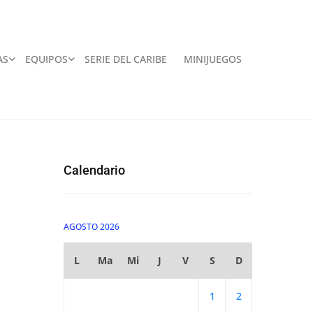
AS
EQUIPOS
SERIE DEL CARIBE
MINIJUEGOS
Calendario
AGOSTO 2026
L
Ma
Mi
J
V
S
D
1
2