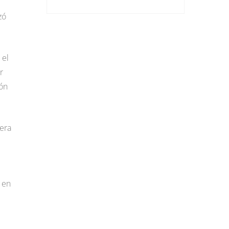
zó
 el
r
ión
era
 en