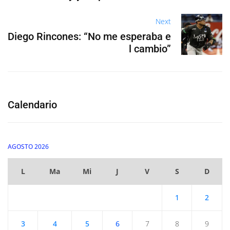
Next
Diego Rincones: “No me esperaba e
l cambio”
Calendario
AGOSTO 2026
L
Ma
Mi
J
V
S
D
1
2
3
4
5
6
7
8
9