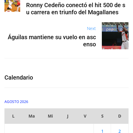
Ronny Cedeño conectó el hit 500 de s
u carrera en triunfo del Magallanes
Next
Águilas mantiene su vuelo en asc
enso
Calendario
AGOSTO 2026
L
Ma
Mi
J
V
S
D
1
2