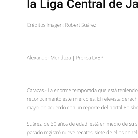
la Liga Central de J
Créditos Imagen: Robert Suárez
Alexander Mendoza | Prensa LVBP
Caracas.- La enorme temporada que está teniendo R
reconocimiento este miércoles. El relevista derech
mayo, de acuerdo con un reporte del portal Beisb
Suárez, de 30 años de edad, está en medio de su 
pasado registró nueve recates, siete de ellos en re