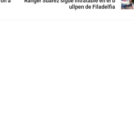
rón a
Ranger Suárez sigue intratable en el b
ullpen de Filadelfia