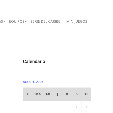
AS
EQUIPOS
SERIE DEL CARIBE
MINIJUEGOS
Calendario
AGOSTO 2026
L
Ma
Mi
J
V
S
D
1
2