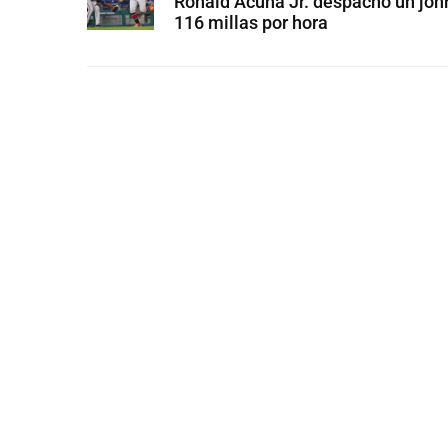
Ronald Acuña Jr. despachó un jon
116 millas por hora