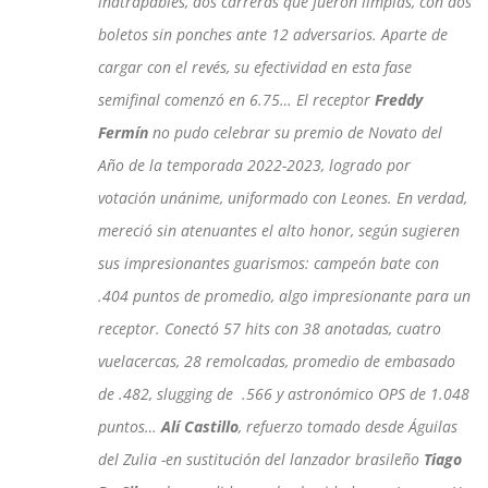
inatrapables, dos carreras que fueron limpias, con dos
boletos sin ponches ante 12 adversarios. Aparte de
cargar con el revés, su efectividad en esta fase
semifinal comenzó en 6.75… El receptor
Freddy
Fermín
no pudo celebrar su premio de Novato del
Año de la temporada 2022-2023, logrado por
votación unánime, uniformado con Leones. En verdad,
mereció sin atenuantes el alto honor, según sugieren
sus impresionantes guarismos: campeón bate con
.404 puntos de promedio, algo impresionante para un
receptor. Conectó 57 hits con 38 anotadas, cuatro
vuelacercas, 28 remolcadas, promedio de embasado
de .482, slugging de .566 y astronómico OPS de 1.048
puntos…
Alí Castillo
, refuerzo tomado desde Águilas
del Zulia -en sustitución del lanzador brasileño
Tiago