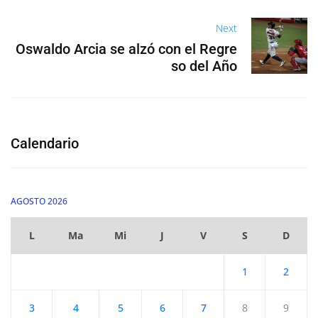
Next
Oswaldo Arcia se alzó con el Regre
so del Año
Calendario
AGOSTO 2026
L
Ma
Mi
J
V
S
D
1
2
3
4
5
6
7
8
9