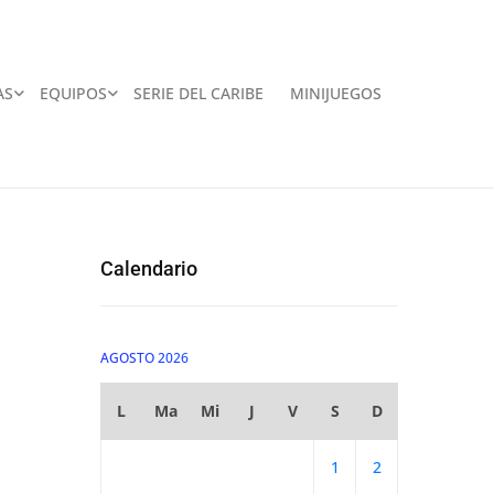
AS
EQUIPOS
SERIE DEL CARIBE
MINIJUEGOS
Calendario
AGOSTO 2026
L
Ma
Mi
J
V
S
D
1
2