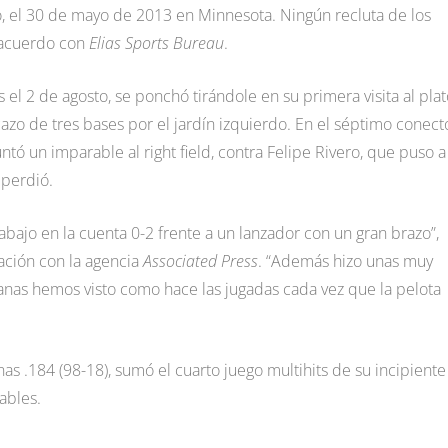
o, el 30 de mayo de 2013 en Minnesota. Ningún recluta de los
e acuerdo con
Elias Sports Bureau
.
el 2 de agosto, se ponchó tirándole en su primera visita al plat
azo de tres bases por el jardín izquierdo. En el séptimo conect
ntó un imparable al right field, contra Felipe Rivero, que puso a
 perdió.
abajo en la cuenta 0-2 frente a un lanzador con un gran brazo”,
ación con la agencia
Associated Press
. “Además hizo unas muy
nas hemos visto como hace las jugadas cada vez que la pelota
nas .184 (98-18), sumó el cuarto juego multihits de su incipiente
ables.