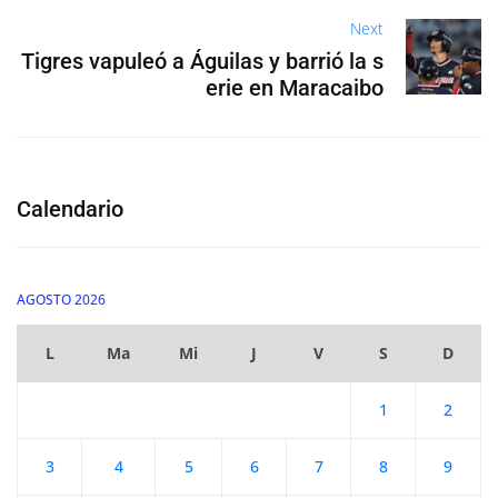
Next
Tigres vapuleó a Águilas y barrió la s
erie en Maracaibo
Calendario
AGOSTO 2026
L
Ma
Mi
J
V
S
D
1
2
3
4
5
6
7
8
9