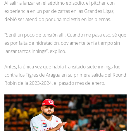
Al salir a lanzar en el séptimo episodio, el pitcher con
experiencia en un par de zafras en las Grandes Ligas,
debió ser atendido por una molestia en las piernas.
“Sentí un poco de tensión allí. Cuando me pasa eso, sé que
es por falta de hidratación, obviamente tenía tiempo sin
lanzar tantos innings”, explicó.
Antes, la única vez que había transitado siete innings fue
contra los Tigres de Aragua en su primera salida del Round
Robin de la 2023-2024, el pasado mes de enero.