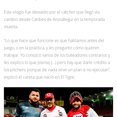
Este elogio fue devuelto por el cátcher que llegó vía
cambio desde Caribes de Anzoátegui en la temporada
muerta.
“Lo que hace que funcione es que hablamos antes del
juego, o en la práctica, y les pregunto cómo quieren
trabajar. Yo conozco varios de los bateadores contrarios y
les explico lo que pienso (…) pero hay que darle crédito a
los pitchers, porque de nada sirve un plan si no ejecutan”,
explicó el careta que nació en El Tigre.