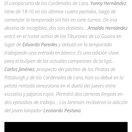
El campocorto de los Cardenales de Lara,
Yonny Hernández
,
tiene de 18-10 en los últimos cuatro partidos, luego de
comenzar la temporada sin hits en siete turnos. De esa
decena de incogibles, dos son dobletes…
Arnaldo Hernández
entró en el roster activo de los Tiburones de La Guaira en
lugar de
Eduardo Paredes
y debutó en la temporada
trabajando una entrada en blanco. Es una adición clave
para el bullpen de los actuales campeones de la liga…
Carlos Jiménez
, prospecto del pitcheo de los Piratas de
Pittsburgh y de los Cardenales de Lara, hizo su debut en la
pelota rentada venezolana en el duelo del jueves entre
escualos y pájaros rojos. Permitió dos carreras limpias en
dos episodios de trabajo… Los larenses recibieron la adición
del joven lanzador
Leonardo Pestana
.