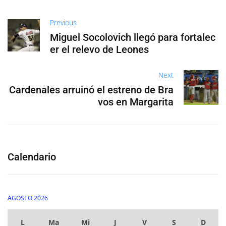
Previous
Miguel Socolovich llegó para fortalec
er el relevo de Leones
Next
Cardenales arruinó el estreno de Bra
vos en Margarita
Calendario
AGOSTO 2026
L
Ma
Mi
J
V
S
D