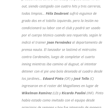
out, siendo castigado con cuatro hits y tres carreras,
todas limpias…
Félix Doubront
sufrió esguince de
grado dos en el tobillo izquierdo, pero la lesión no
condicionará su labor con el club y podrá ser usado
por el cuerpo técnico cuando sea requerido, según le
indicó el trainer
Joan Fernández
al departamento de
prensa nauta. El lanzador se lastimó el miércoles
contra Cardenales, luego de completar el cuarto
inning mientras iba camino al dugout, al intentar
detener con el pie una bola desviada al cuadro desde
los jardines…
Eduard Pinto
(OF) y
José Tello
(C)
ingresaron en el roster del Magallanes en lugar de
Wikelman Ramírez
(LD) y
Ricardo Paolini
(INF). Pinto
había estado como invitado con el equipo desde
principios de semana y hoy fue integrado de manera