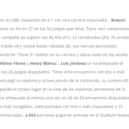
en la LVBP, bateando de 4-1 con una carrera impulsada…
Breyvic
nos un hit en 37 de los 50 juegos que lleva. Tiene seis compromis
a campaña ya superó con 66 hits (61), 22 remolcadas (20), 33 anota
co triples (4) y nueve bases robadas (8), sus marcas personales
nterior. Tiene 31 dobles en su carrera y ubica sexto en los anales
Wilmer Flores
y
Henry Blanco
…
Luis Jiménez
se ha embasado al
 los 26 juegos disputados. Tiene ocho encuentros con dos o más
descargó su séptimo y octavo jonrón de la contienda, su número 82
pando el octavo lugar en la lista de los máximos jonroneros de la
ha embasado al menos una vez en 43 de 50 encuentros disputados
 o más incogibles, siete partidos con tres o más imparables y 10
s remolcadas…
2.653
personas pagaron entrada en el Stadium Nuev