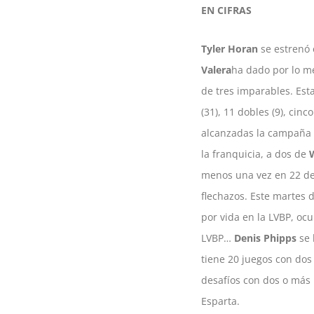
EN CIFRAS
Tyler Horan
se estrenó 
Valera
ha dado por lo me
de tres imparables. Est
(31), 11 dobles (9), cin
alcanzadas la campaña a
la franquicia, a dos de
menos una vez en 22 de
flechazos. Este martes 
por vida en la LVBP, ocu
LVBP…
Denis Phipps
se 
tiene 20 juegos con dos
desafíos con dos o má
Esparta.