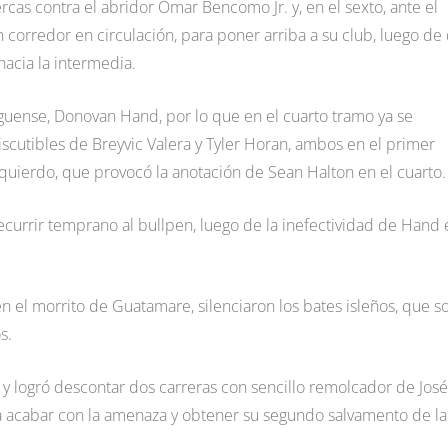
cas contra el abridor Omar Bencomo Jr. y, en el sexto, ante el
 un corredor en circulación, para poner arriba a su club, luego de
hacia la intermedia.
iguense, Donovan Hand, por lo que en el cuarto tramo ya se
iscutibles de Breyvic Valera y Tyler Horan, ambos en el primer
 izquierdo, que provocó la anotación de Sean Halton en el cuarto.
currir temprano al bullpen, luego de la inefectividad de Hand 
n el morrito de Guatamare, silenciaron los bates isleños, que s
s.
o y logró descontar dos carreras con sencillo remolcador de José
 acabar con la amenaza y obtener su segundo salvamento de la