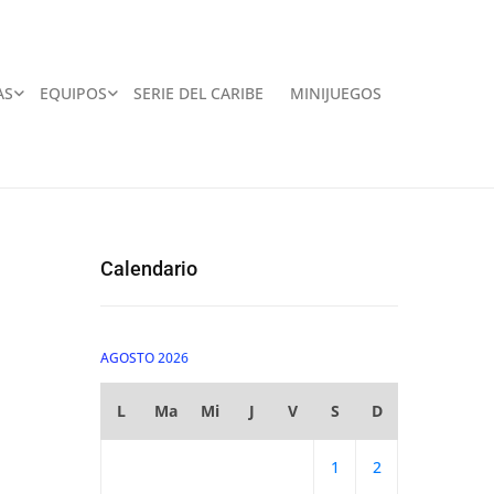
AS
EQUIPOS
SERIE DEL CARIBE
MINIJUEGOS
Calendario
AGOSTO 2026
L
Ma
Mi
J
V
S
D
1
2