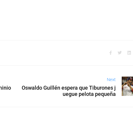
Next
minio
Oswaldo Guillén espera que Tiburones j
uegue pelota pequeña