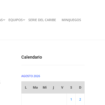
AS
EQUIPOS
SERIE DEL CARIBE
MINIJUEGOS
Calendario
AGOSTO 2026
a
L
Ma
Mi
J
V
S
D
1
2