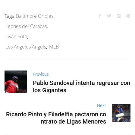
Tags
Baltimore Orioles
,
Leones del Caracas
,
Liván Soto
,
Los Angeles Angels
,
MLB
Previous
Pablo Sandoval intenta regresar con
los Gigantes
Next
Ricardo Pinto y Filadelfia pactaron co
ntrato de Ligas Menores