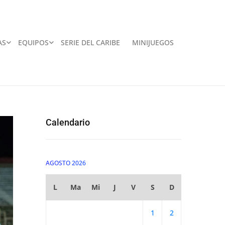
AS
EQUIPOS
SERIE DEL CARIBE
MINIJUEGOS
Calendario
AGOSTO 2026
L
Ma
Mi
J
V
S
D
1
2