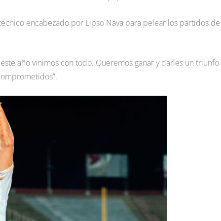
o técnico encabezado por Lipso Nava para pelear los partidos de
 este año vinimos con todo. Queremos ganar y darles un triunfo
comprometidos”.