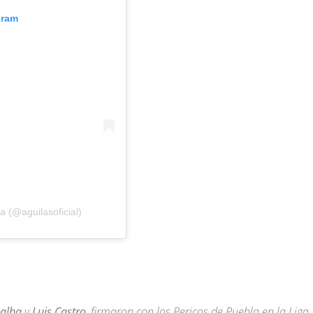
gram
a (@aguilasoficial)
ealba
y
Luis Castro
, firmaron con los Pericos de Puebla en la Liga