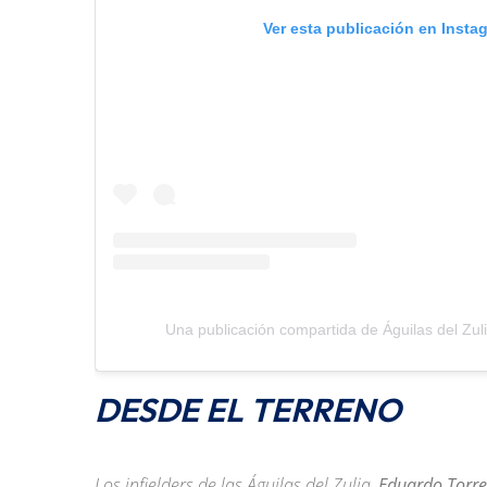
Ver esta publicación en Insta
Una publicación compartida de Águilas del Zuli
DESDE EL TERRENO
Los infielders de las Águilas del Zulia,
Eduardo Torr