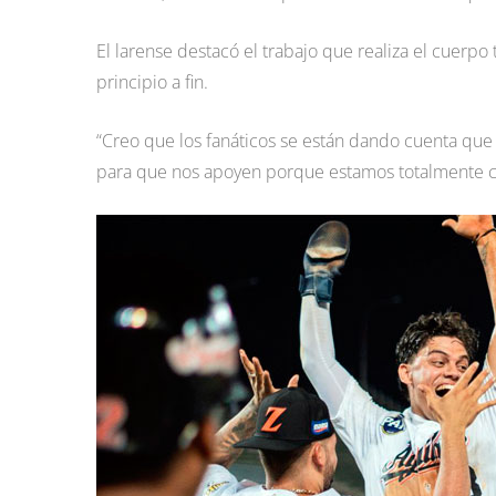
El larense destacó el trabajo que realiza el cuerp
principio a fin.
“Creo que los fanáticos se están dando cuenta que
para que nos apoyen porque estamos totalmente 