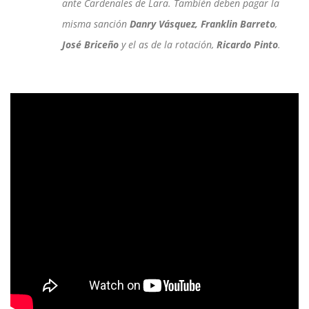
ante Cardenales de Lara. También deben pagar la
misma sanción
Danry Vásquez, Franklin Barreto
,
José Briceño
y el as de la rotación,
Ricardo Pinto
.