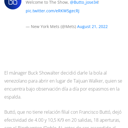
Welcome to The Show,
@Butto_jose34
!
pic.twitter.com/eRKW5gecRJ
— New York Mets (@Mets)
August 21, 2022
El mánager Buck Showalter decidió darle la bola al
venezolano para abrir en lugar de Taijuan Walker, quien se
encuentra bajo observación día a día por espasmos en la
espalda.
Buttó, que no tiene relación filial con Francisco Buttó, dejó
efectividad de 4.00 y 10,5 K/9 en 20 salidas, 18 aperturas,
con el Binghamton (Doble-A), antes de ser ascendido al