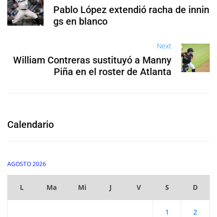
Pablo López extendió racha de innin
gs en blanco
Next
William Contreras sustituyó a Manny
Piña en el roster de Atlanta
Calendario
AGOSTO 2026
L
Ma
Mi
J
V
S
D
1
2