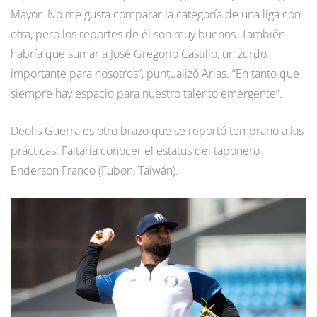
Mayor. No me gusta comparar la categoría de una liga con
otra, pero los reportes de él son muy buenos. También
habría que sumar a José Gregorio Castillo, un zurdo
importante para nosotros”, puntualizó Arias. “En tanto que
siempre hay espacio para nuestro talento emergente”.
Deolis Guerra es otro brazo que se reportó temprano a las
prácticas. Faltaría conocer el estatus del taponero
Enderson Franco (Fubon, Taiwán).