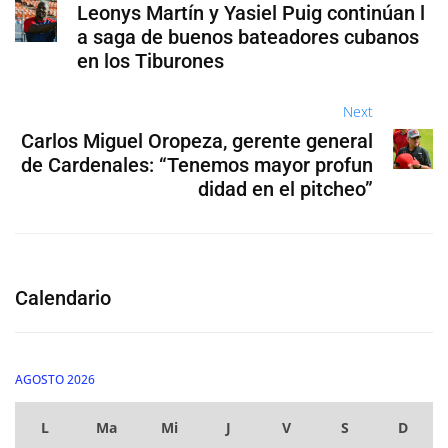
Leonys Martín y Yasiel Puig continúan l
a saga de buenos bateadores cubanos
en los Tiburones
Next
Carlos Miguel Oropeza, gerente general
de Cardenales: “Tenemos mayor profun
didad en el pitcheo”
Calendario
AGOSTO 2026
L
Ma
Mi
J
V
S
D