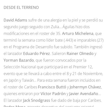
DESDE EL TERRENO
David Adams
sufre de una alergia en la piel y se perdió su
segundo juego seguido con Zulia… Águilas hizo dos
modificaciones en el roster de 35.
Arturo Michelena
, que
terminó la semana como líder bate (.443) e imparables (27)
en el Programa de Desarrollo fue subido. También ingresó
el lanzador
Eduardo Pérez
. Salieron
Rainer Olmedo
y
Yorman Bazardo
, que fueron convocados por la
Selección Nacional que participará en el Premier 12,
evento que se llevará a cabo entre el 8 y 21 de Noviembre,
en Japón y Taiwán… Para esta semana fueron incluidos en
el roster de Caribes
Francisco Buttó
y
Johermyn Chávez
,
quienes entraron por
Víctor Padrón
y
Javier Avendaño
…
El lanzador
Jack Snodgrass
fue dado de baja por Caribes.
Pedro Mena
, gerente deportivo del conjunto oriental,