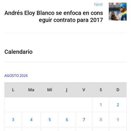
Next
Andrés Eloy Blanco se enfoca en cons
eguir contrato para 2017
Calendario
AGOSTO 2026
L
Ma
Mi
J
V
S
D
1
2
3
4
5
6
7
8
9