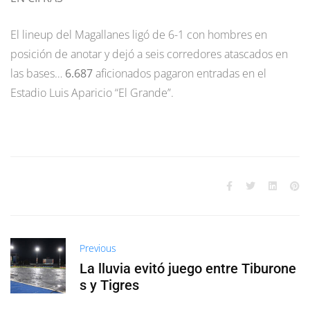
El lineup del Magallanes ligó de 6-1 con hombres en
posición de anotar y dejó a seis corredores atascados en
las bases…
6.687
aficionados pagaron entradas en el
Estadio Luis Aparicio “El Grande”.
Previous
La lluvia evitó juego entre Tiburone
s y Tigres