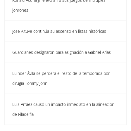
Ronald Acuña Jr. elevó a 16 sus juegos de múltiples
jonrones
José Altuve continúa su ascenso en listas históricas
Guardianes designaron para asignación a Gabriel Arias
Luinder Ávila se perderá el resto de la temporada por
cirugía Tommy John
Luis Arráez causó un impacto inmediato en la alineación
de Filadelfia