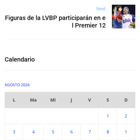
Next
Figuras de la LVBP participarán en e
l Premier 12
Calendario
AGOSTO 2026
L
Ma
Mi
J
V
S
D
1
2
3
4
5
6
7
8
9