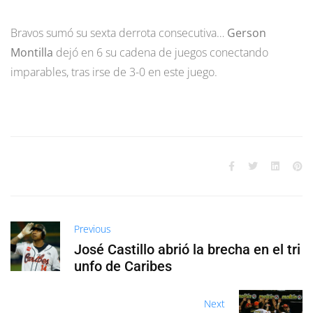
Bravos sumó su sexta derrota consecutiva…
Gerson
Montilla
dejó en 6 su cadena de juegos conectando
imparables, tras irse de 3-0 en este juego.
Previous
José Castillo abrió la brecha en el tri
unfo de Caribes
Next