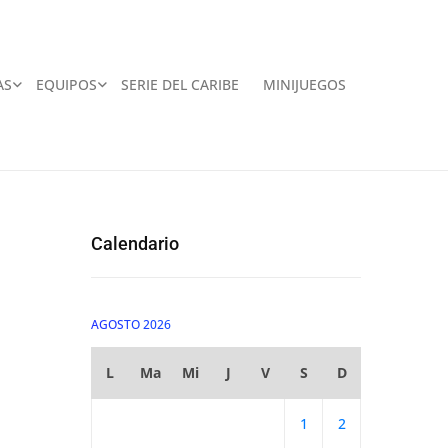
AS
EQUIPOS
SERIE DEL CARIBE
MINIJUEGOS
Calendario
AGOSTO 2026
L
Ma
Mi
J
V
S
D
1
2