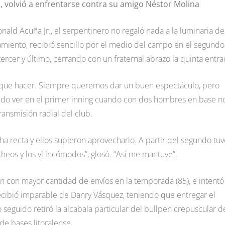
, volvió a enfrentarse contra su amigo Néstor Molina
onald Acuña Jr., el serpentinero no regaló nada a la luminaria de
amiento, recibió sencillo por el medio del campo en el segundo
rcer y último, cerrando con un fraternal abrazo la quinta entra
 que hacer. Siempre queremos dar un buen espectáculo, pero
o ver en el primer inning cuando con dos hombres en base no
transmisión radial del club.
ha recta y ellos supieron aprovecharlo. A partir del segundo tuv
eos y los vi incómodos”, glosó. “Así me mantuve”.
ón con mayor cantidad de envíos en la temporada (85), e intentó
recibió imparable de Danry Vásquez, teniendo que entregar el
seguido retiró la alcabala particular del bullpen crepuscular de
de bases litoralense.