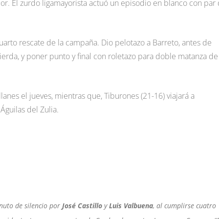
dor. El zurdo ligamayorista actuó un episodio en blanco con par
arto rescate de la campaña. Dio pelotazo a Barreto, antes de
uierda, y poner punto y final con roletazo para doble matanza de
anes el jueves, mientras que, Tiburones (21-16) viajará a
guilas del Zulia.
inuto de silencio por
José Castillo
y
Luis Valbuena
, al cumplirse cuatro