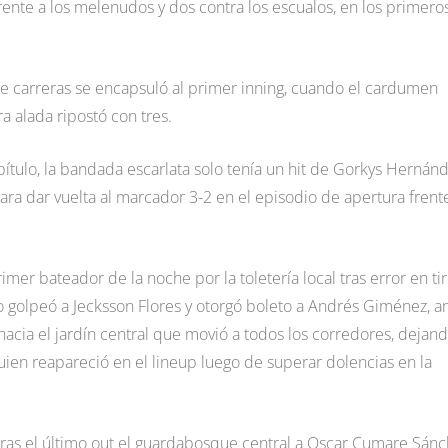
rente a los melenudos y dos contra los escualos, en los primero
e carreras se encapsuló al primer inning, cuando el cardumen
a alada ripostó con tres.
capítulo, la bandada escarlata solo tenía un hit de Gorkys Hernánd
para dar vuelta al marcador 3-2 en el episodio de apertura frent
er bateador de la noche por la toletería local tras error en ti
go golpeó a Jecksson Flores y otorgó boleto a Andrés Giménez, a
acia el jardín central que movió a todos los corredores, dejand
ien reapareció en el lineup luego de superar dolencias en la
 tras el último out el guardabosque central a Oscar Cumare Sánc