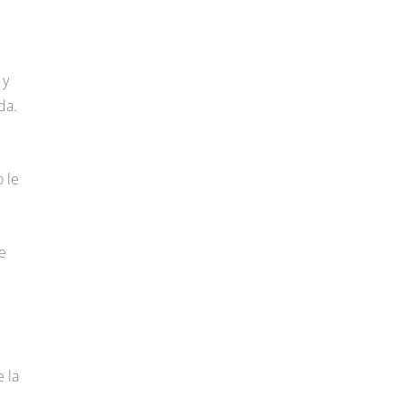
 y
da.
 le
e
 la