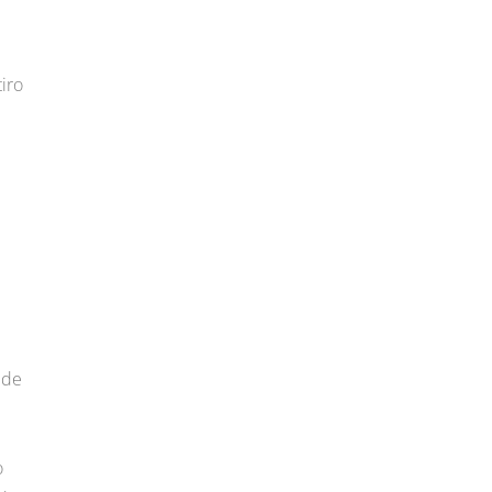
iro
 de
o