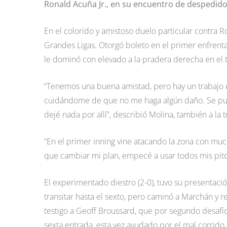
Ronald Acuña Jr., en su encuentro de despedido
En el colorido y amistoso duelo particular contra R
Grandes Ligas. Otorgó boleto en el primer enfrent
le dominó con elevado a la pradera derecha en el te
“Tenemos una buena amistad, pero hay un trabajo
cuidándome de que no me haga algún daño. Se pud
dejé nada por allí”, describió Molina, también a la 
“En el primer inning vine atacando la zona con muc
que cambiar mi plan, empecé a usar todos mis pitch
El experimentado diestro (2-0), tuvo su presentaci
transitar hasta el sexto, pero caminó a Marchán y 
testigo a Geoff Broussard, que por segundo desafío 
sexta entrada, esta vez ayudado por el mal corrido 