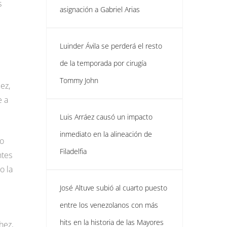
s
asignación a Gabriel Arias
Luinder Ávila se perderá el resto
de la temporada por cirugía
Tommy John
ez,
e a
Luis Arráez causó un impacto
inmediato en la alineación de
ro
Filadelfia
ntes
o la
José Altuve subió al cuarto puesto
entre los venezolanos con más
hits en la historia de las Mayores
hez,