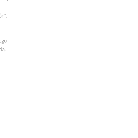
ón”.
ego
da,