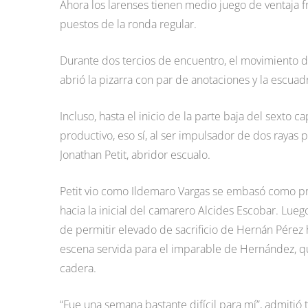
Ahora los larenses tienen medio juego de ventaja f
puestos de la ronda regular.
Durante dos tercios de encuentro, el movimiento d
abrió la pizarra con par de anotaciones y la escuadr
Incluso, hasta el inicio de la parte baja del sexto 
productivo, eso sí, al ser impulsador de dos rayas 
Jonathan Petit, abridor escualo.
Petit vio como Ildemaro Vargas se embasó como prim
hacia la inicial del camarero Alcides Escobar. Lue
de permitir elevado de sacrificio de Hernán Pérez h
escena servida para el imparable de Hernández, qu
cadera.
“Fue una semana bastante difícil para mí”, admitió