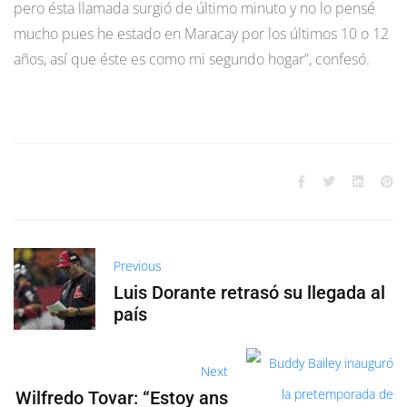
pero ésta llamada surgió de último minuto y no lo pensé
mucho pues he estado en Maracay por los últimos 10 o 12
años, así que éste es como mi segundo hogar”, confesó.
Previous
Luis Dorante retrasó su llegada al
país
Next
Wilfredo Tovar: “Estoy ans