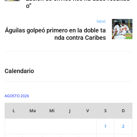
o”
Next
Águilas golpeó primero en la doble ta
nda contra Caribes
Calendario
AGOSTO 2026
L
Ma
Mi
J
V
S
D
1
2