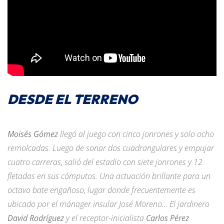
DESDE EL TERRENO
Moisés Gómez
llegó al juego con cinco jonrones y solo ocho
remolcadas. Luego de sonar dos cuadrangulares y empujar
cuatro carreras, salió del estadio con siete jonrones y 12
fletadas en sus cómputos. Una actuación brillante para un
octavo bate engañoso, lugar donde frecuentemente es
ubicado por el mánager insular José Moreno… El jardinero
David Rodríguez
y el receptor-inicialista
Carlos Pérez