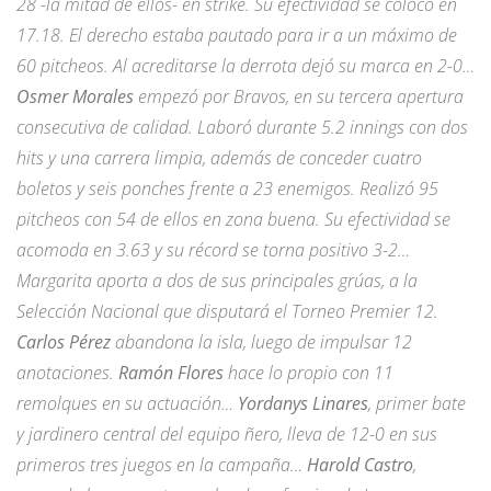
28 -la mitad de ellos- en strike. Su efectividad se colocó en
17.18. El derecho estaba pautado para ir a un máximo de
60 pitcheos. Al acreditarse la derrota dejó su marca en 2-0…
Osmer Morales
empezó por Bravos, en su tercera apertura
consecutiva de calidad. Laboró durante 5.2 innings con dos
hits y una carrera limpia, además de conceder cuatro
boletos y seis ponches frente a 23 enemigos. Realizó 95
pitcheos con 54 de ellos en zona buena. Su efectividad se
acomoda en 3.63 y su récord se torna positivo 3-2…
Margarita aporta a dos de sus principales grúas, a la
Selección Nacional que disputará el Torneo Premier 12.
Carlos Pérez
abandona la isla, luego de impulsar 12
anotaciones.
Ramón Flores
hace lo propio con 11
remolques en su actuación…
Yordanys Linares
, primer bate
y jardinero central del equipo ñero, lleva de 12-0 en sus
primeros tres juegos en la campaña…
Harold Castro
,