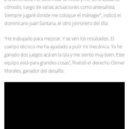
cómodo, luego de varias actuaciones como antesalista.
Siempre jugaré donde me coloque el mánager”, indicó el
dominicano Juan Santana, el otro jonronero del día.
“He trabajado para mejorar. Y se ven los resultados. El
cuerpo técnico me ha ayudado a pulir mi mecánica. Ya he
ganado dos juegos acá en la isla y me siento muy bien. Este
equipo está para grandes cosas”, finalizó el derecho Osmer
Morales, ganador del desafío.