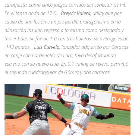
caraquista, suma cinco juegos corridos sin conectar de hit.
En el lapso anda de 17-0…
Breyvic Valera
, utility que por
causa de una lesión e un pie perdió protagonismo en la
alineación insular, regresó a la misma como designado y
tercer bate. Se fue de 1-0 con tres boletos. Su average es de
.143 puntos…
Luis Curvelo
, lanzador adquirido por Caracas
en canje con Cardenales de Lara, tuvo desafortunado
estreno con su nuevo club. En 0.1 inning de relevo, permitió
el segundo cuadrangular de Gómez y dos carreras