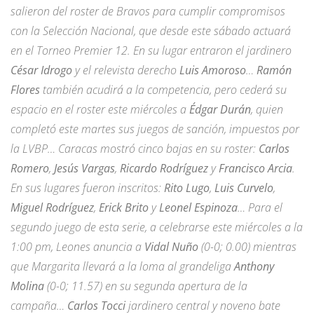
salieron del roster de Bravos para cumplir compromisos
con la Selección Nacional, que desde este sábado actuará
en el Torneo Premier 12. En su lugar entraron el jardinero
César Idrogo
y el relevista derecho
Luis Amoroso
…
Ramón
Flores
también acudirá a la competencia, pero cederá su
espacio en el roster este miércoles a
Édgar Durán
, quien
completó este martes sus juegos de sanción, impuestos por
la LVBP… Caracas mostró cinco bajas en su roster:
Carlos
Romero
,
Jesús Vargas
,
Ricardo Rodríguez
y
Francisco Arcia
.
En sus lugares fueron inscritos:
Rito Lugo
,
Luis Curvelo
,
Miguel Rodríguez
,
Erick Brito
y
Leonel Espinoza
… Para el
segundo juego de esta serie, a celebrarse este miércoles a la
1:00 pm, Leones anuncia a
Vidal Nuño
(0-0; 0.00) mientras
que Margarita llevará a la loma al grandeliga
Anthony
Molina
(0-0; 11.57) en su segunda apertura de la
campaña…
Carlos Tocci
jardinero central y noveno bate