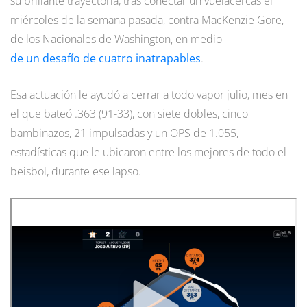
su brillante trayectoria, tras conectar un vuelacercas el
miércoles de la semana pasada, contra MacKenzie Gore,
de los Nacionales de Washington, en medio
de un desafío de cuatro inatrapables
.
Esa actuación le ayudó a cerrar a todo vapor julio, mes en
el que bateó .363 (91-33), con siete dobles, cinco
bambinazos, 21 impulsadas y un OPS de 1.055,
estadísticas que le ubicaron entre los mejores de todo el
beisbol, durante ese lapso.