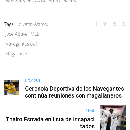
alineación de los Astros de Houston.
Tags
Houston Astros
,
José Altuve
,
MLB
,
Navegantes del
Magallanes
Previous
Gerencia Deportiva de los Navegantes
continúa reuniones con magallaneros
Next
Thairo Estrada en lista de incapaci
tados