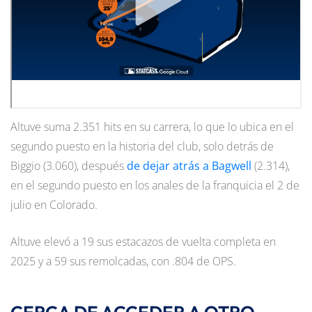
Altuve suma 2.351 hits en su carrera, lo que lo ubica en el
segundo puesto en la historia del club, solo detrás de
Biggio (3.060), después
de dejar atrás a Bagwell
(2.314),
en el segundo puesto en los anales de la franquicia el 2 de
julio en Colorado.
Altuve elevó a 19 sus estacazos de vuelta completa en
2025 y a 59 sus remolcadas, con .804 de OPS.