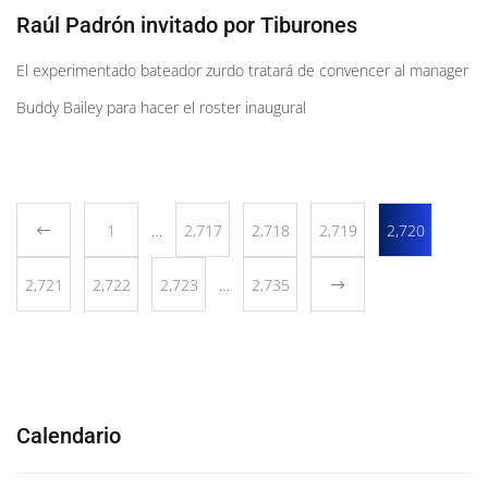
Raúl Padrón invitado por Tiburones
El experimentado bateador zurdo tratará de convencer al manager
Buddy Bailey para hacer el roster inaugural
1
…
2,717
2,718
2,719
2,720
2,721
2,722
2,723
…
2,735
Calendario