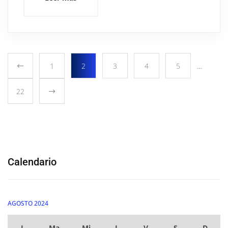
1
2
3
4
5
…
22
Calendario
AGOSTO 2024
L
Ma
Mi
J
V
S
D