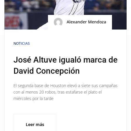
Alexander Mendoza
NOTICIAS
José Altuve igualó marca de
David Concepción
El segunda base de Houston elevó a siete sus campañas
con al menos 20 robos, tras estafarse el plato el
miércoles por la tarde
Leer más