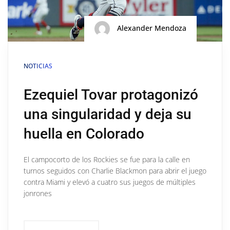
Alexander Mendoza
NOTICIAS
Ezequiel Tovar protagonizó
una singularidad y deja su
huella en Colorado
El campocorto de los Rockies se fue para la calle en
turnos seguidos con Charlie Blackmon para abrir el juego
contra Miami y elevó a cuatro sus juegos de múltiples
jonrones