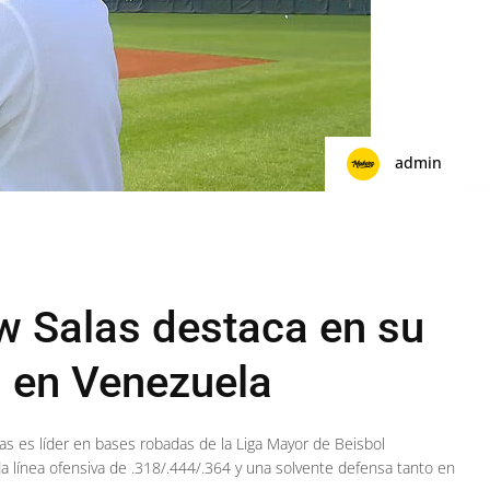
admin
w Salas destaca en su
l en Venezuela
as es líder en bases robadas de la Liga Mayor de Beisbol
a línea ofensiva de .318/.444/.364 y una solvente defensa tanto en