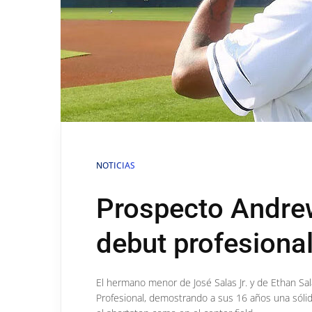
NOTICIAS
Prospecto Andre
debut profesiona
El hermano menor de José Salas Jr. y de Ethan Sal
Profesional, demostrando a sus 16 años una sólid