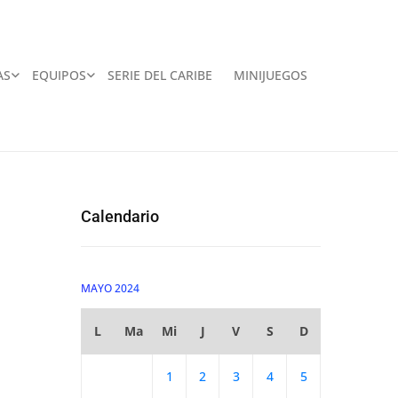
AS
EQUIPOS
SERIE DEL CARIBE
MINIJUEGOS
Calendario
MAYO 2024
L
Ma
Mi
J
V
S
D
1
2
3
4
5