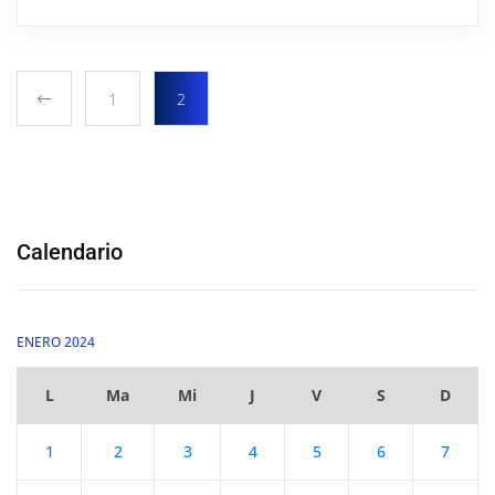
1
2
Calendario
ENERO 2024
L
Ma
Mi
J
V
S
D
1
2
3
4
5
6
7