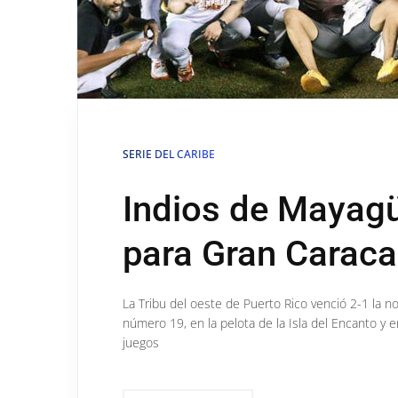
SERIE DEL CARIBE
Indios de Mayagü
para Gran Carac
La Tribu del oeste de Puerto Rico venció 2-1 la 
número 19, en la pelota de la Isla del Encanto y 
juegos