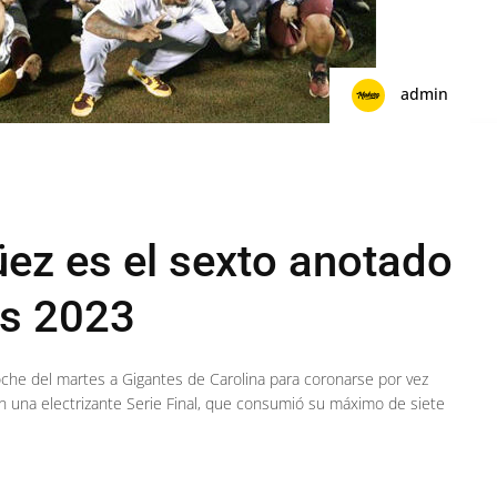
admin
ez es el sexto anotado
as 2023
noche del martes a Gigantes de Carolina para coronarse por vez
en una electrizante Serie Final, que consumió su máximo de siete