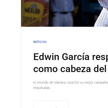
NOTICIAS
Edwin García res
como cabeza del 
El oriundo de Mariara cosechó su mejor campaña e
impulsadas