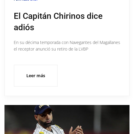
El Capitán Chirinos dice
adiós
En su décima temporada con Navegantes del Magallanes
el receptor anunció su retiro de la LVBP
Leer más