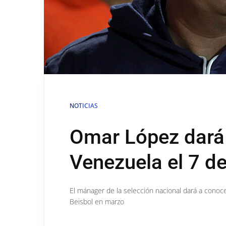
NOTICIAS
Omar López dará 
Venezuela el 7 de
El mánager de la selección nacional dará a conocer
Beisbol en marzo