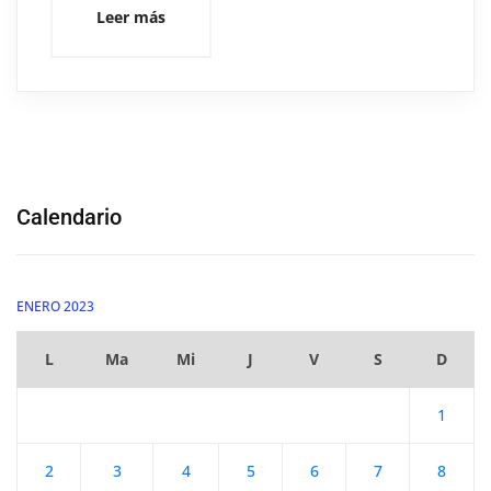
Leer más
Calendario
ENERO 2023
L
Ma
Mi
J
V
S
D
1
2
3
4
5
6
7
8