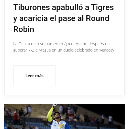
Tiburones apabulló a Tigres
y acaricia el pase al Round
Robin
La Guaira dejó su número mágico en uno después de
superar 7-2 a Aragua en un duelo celebrado en Maracay
Leer más