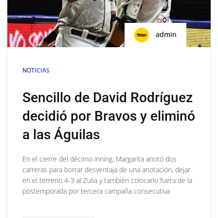
admin
NOTICIAS
Sencillo de David Rodríguez
decidió por Bravos y eliminó
a las Águilas
En el cierre del décimo inning, Margarita anotó dos
carreras para borrar desventaja de una anotación, dejar
en el terreno 4-3 al Zulia y también colocarlo fuera de la
postemporada por tercera campaña consecutiva