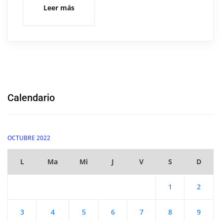
Leer más
Calendario
OCTUBRE 2022
L
Ma
Mi
J
V
S
D
1
2
3
4
5
6
7
8
9