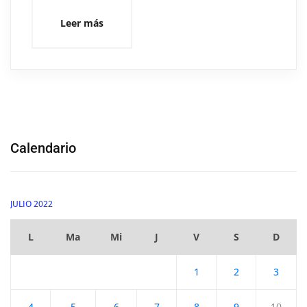
Leer más
Calendario
JULIO 2022
L
Ma
Mi
J
V
S
D
1
2
3
4
5
6
7
8
9
10