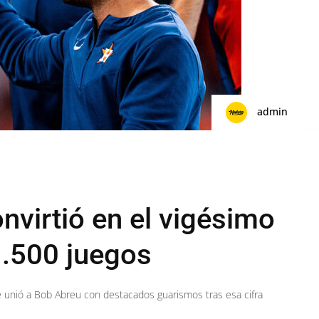
admin
nvirtió en el vigésimo
.500 juegos
e unió a Bob Abreu con destacados guarismos tras esa cifra