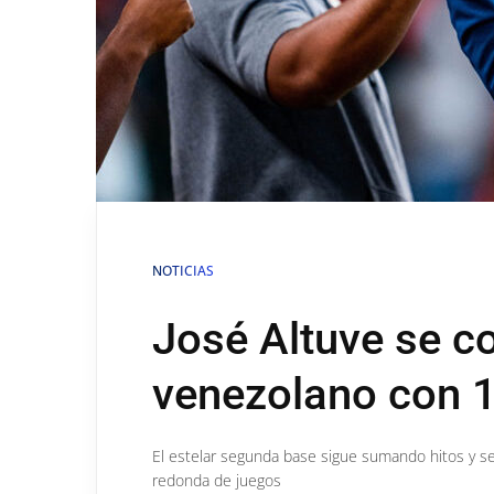
NOTICIAS
José Altuve se co
venezolano con 1
El estelar segunda base sigue sumando hitos y s
redonda de juegos