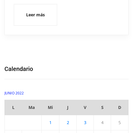
Leer más
Calendario
JUNIO 2022
L
Ma
Mi
J
V
S
D
1
2
3
4
5