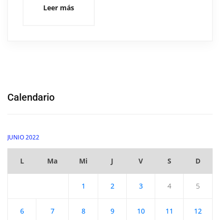
Leer más
Calendario
JUNIO 2022
L
Ma
Mi
J
V
S
D
1
2
3
4
5
6
7
8
9
10
11
12