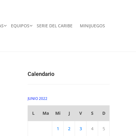
AS
EQUIPOS
SERIE DEL CARIBE
MINIJUEGOS
Calendario
JUNIO 2022
L
Ma
Mi
J
V
S
D
1
2
3
4
5