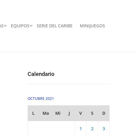
AS
EQUIPOS
SERIE DEL CARIBE
MINIJUEGOS
Calendario
OCTUBRE 2021
L
Ma
Mi
J
V
S
D
1
2
3