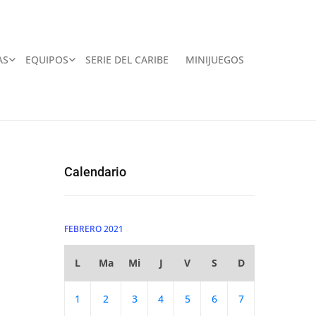
AS
EQUIPOS
SERIE DEL CARIBE
MINIJUEGOS
Calendario
FEBRERO 2021
L
Ma
Mi
J
V
S
D
1
2
3
4
5
6
7